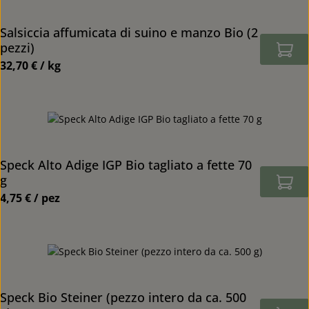
Salsiccia affumicata di suino e manzo Bio (2
pezzi)
32,70 € / kg
Prezzo normale:
Speck Alto Adige IGP Bio tagliato a fette 70
g
4,75 € / pez
Prezzo normale:
Speck Bio Steiner (pezzo intero da ca. 500