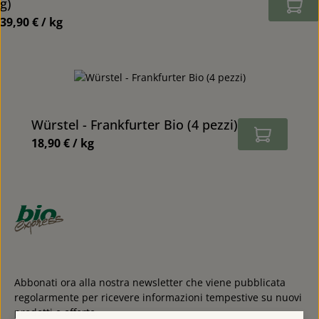
g)
39,90 € / kg
Prezzo normale:
Würstel - Frankfurter Bio (4 pezzi)
18,90 € / kg
Prezzo normale:
Abbonati ora alla nostra newsletter che viene pubblicata
regolarmente per ricevere informazioni tempestive su nuovi
prodotti e offerte.