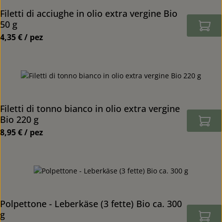
Filetti di acciughe in olio extra vergine Bio
50 g
4,35 € / pez
Prezzo normale:
Filetti di tonno bianco in olio extra vergine
Bio 220 g
8,95 € / pez
Prezzo normale:
Polpettone - Leberkäse (3 fette) Bio ca. 300
g