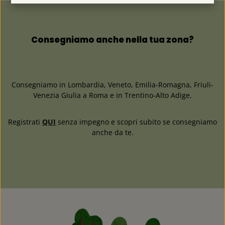
Consegniamo anche nella tua zona?
Consegniamo in Lombardia, Veneto, Emilia-Romagna, Friuli-
Venezia Giulia a Roma e in Trentino-Alto Adige.
Registrati
QUI
senza impegno e scopri subito se consegniamo
anche da te.