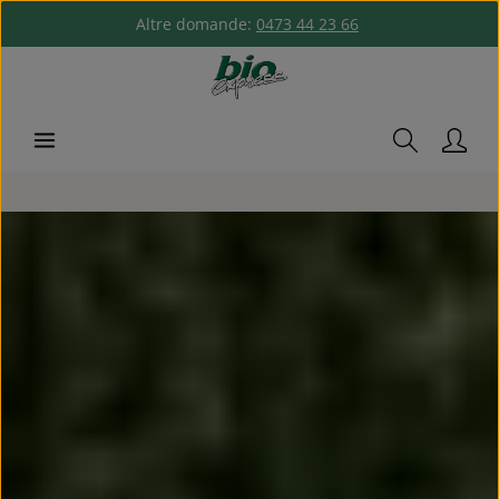
Altre domande:
0473 44 23 66
Passa al contenuto principale
Salta la galleria di immagini