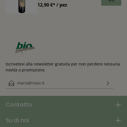
12,90 €* / pez
Iscrivetevi alla newsletter gratuita per non perdere nessuna
novità o promozione.
Indirizzo e-mail*
Questo sito è protetto da reCAPTCHA e si applicano le Norme sulla
Ho preso visione delle
privacy e
di Google
Termini di servizio
.
disposizioni in materia di protezione dei dati personali
.
Contatto
Su di noi