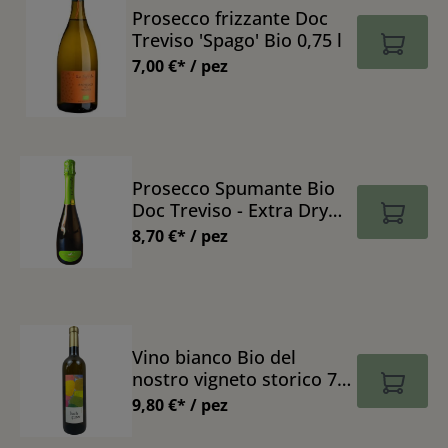
Prosecco frizzante Doc
Treviso 'Spago' Bio 0,75 l
7,00 €* / pez
Prosecco Spumante Bio
Doc Treviso - Extra Dry
0,75 l
8,70 €* / pez
Vino bianco Bio del
nostro vigneto storico 750
ml
9,80 €* / pez