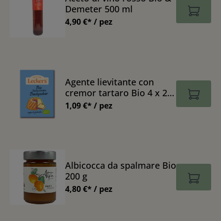
Demeter 500 ml
4,90 €* / pez
Agente lievitante con
cremor tartaro Bio 4 x 21
g
1,09 €* / pez
Albicocca da spalmare Bio
200 g
4,80 €* / pez