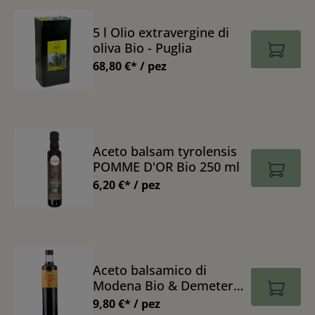
5 l Olio extravergine di
oliva Bio - Puglia
68,80 €* / pez
Aceto balsam tyrolensis
POMME D'OR Bio 250 ml
6,20 €* / pez
Aceto balsamico di
Modena Bio & Demeter
500 ml
9,80 €* / pez