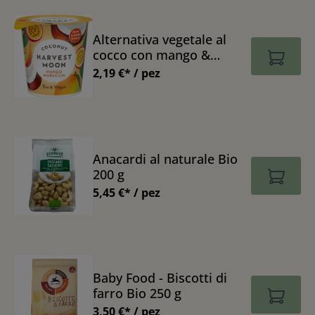
Alternativa vegetale al
cocco con mango &
maracuja Bio 125 g
2,19 €* / pez
Anacardi al naturale Bio
200 g
5,45 €* / pez
Baby Food - Biscotti di
farro Bio 250 g
3,50 €* / pez