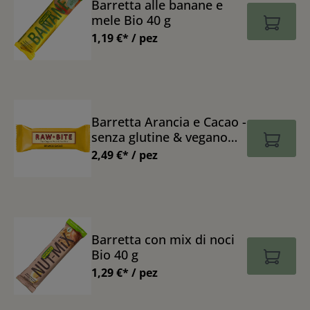
Barretta alle banane e
mele Bio 40 g
1,19 €* / pez
Barretta Arancia e Cacao -
senza glutine & vegano
Bio 50 g
2,49 €* / pez
Barretta con mix di noci
Bio 40 g
1,29 €* / pez