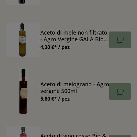
Aceto di mele non filtrato
- Agro Vergine GALA Bio
500 ml
4,30 €* / pez
Aceto di melograno - Agro
vergine 500ml
5,80 €* / pez
Aceto di vino rosso Bio &