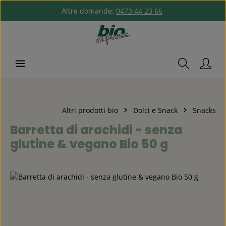
Altre domande:
0473 44 23 66
Passa al contenuto principale
Altri prodotti bio
Dolci e Snack
Snacks
Barretta di arachidi - senza
glutine & vegano Bio 50 g
Salta la galleria di immagini