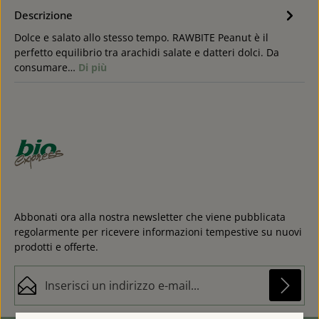
Descrizione
Dolce e salato allo stesso tempo. RAWBITE Peanut è il
perfetto equilibrio tra arachidi salate e datteri dolci. Da
consumare…
Di più
Abbonati ora alla nostra newsletter che viene pubblicata
regolarmente per ricevere informazioni tempestive su nuovi
prodotti e offerte.
Indirizzo e-mail*
Protez. dati
Questo sito è protetto da reCAPTCHA e si applicano l'
Informativa sulla privacy
e