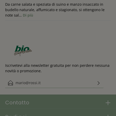
Da carne salata e speziata di suino e manzo insaccato in
budello naturale, affumicato e stagionato, si ottengono le
note sal…
Di più
Iscrivetevi alla newsletter gratuita per non perdere nessuna
novità o promozione.
Indirizzo e-mail*
Questo sito è protetto da reCAPTCHA e si applicano le Norme sulla
Ho preso visione delle
privacy e
di Google
Termini di servizio
.
disposizioni in materia di protezione dei dati personali
.
Contatto