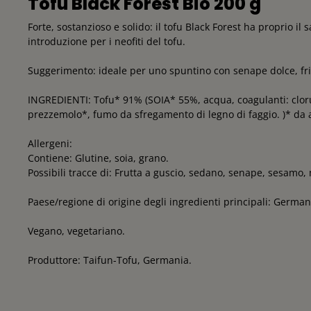
Tofu Black Forest Bio 200 g
Forte, sostanzioso e solido: il tofu Black Forest ha proprio 
introduzione per i neofiti del tofu.
Suggerimento: ideale per uno spuntino con senape dolce, fritt
INGREDIENTI: Tofu* 91% (SOIA* 55%, acqua, coagulanti: clorur
prezzemolo*, fumo da sfregamento di legno di faggio. )* da ag
Allergeni:
Contiene: Glutine, soia, grano.
Possibili tracce di: Frutta a guscio, sedano, senape, sesamo,
Paese/regione di origine degli ingredienti principali: Germani
Vegano, vegetariano.
Produttore: Taifun-Tofu, Germania.