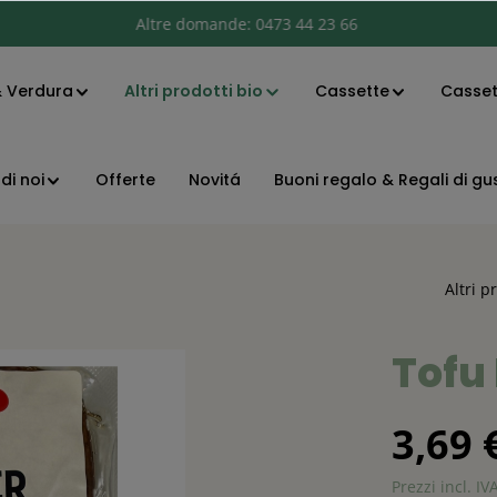
Altri prodotti bio
Altre domande:
0473 44 23 66
& Verdura
Cassette
Cassett
di noi
Offerte
Novitá
Buoni regalo & Regali di gu
Altri p
Tofu 
3,69 
Prezzi incl. IV