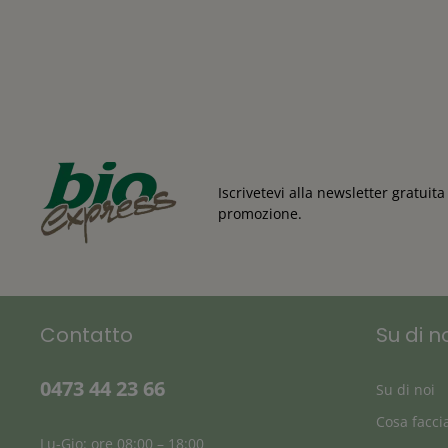
Iscrivetevi alla newsletter gratui
promozione.
Contatto
Su di n
0473 44 23 66
Su di noi
Cosa facc
Lu-Gio: ore 08:00 – 18:00