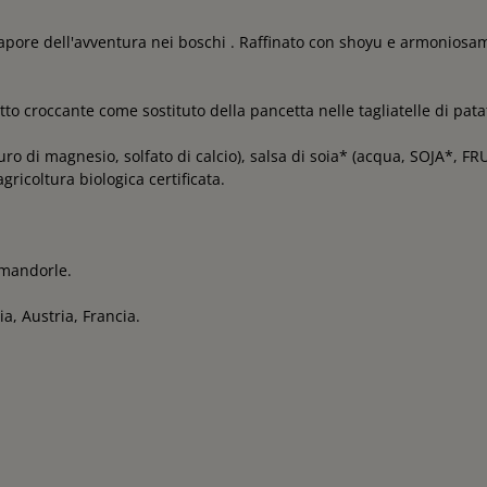
il sapore dell'avventura nei boschi . Raffinato con shoyu e armonio
o croccante come sostituto della pancetta nelle tagliatelle di pata
o di magnesio, solfato di calcio), salsa di soia* (acqua, SOJA*, F
ricoltura biologica certificata.
 mandorle.
a, Austria, Francia.