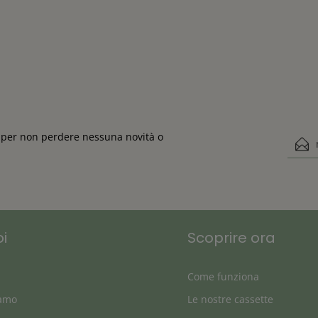
ta per non perdere nessuna novità o
Indiri
Questo s
Ho 
privacy
dis
oi
Scoprire ora
Come funziona
iamo
Le nostre cassette