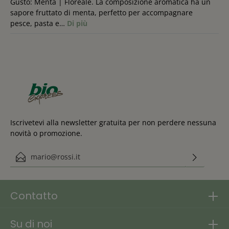
Gusto: Menta | Floreale. La composizione aromatica ha un
sapore fruttato di menta, perfetto per accompagnare
pesce, pasta e…
Di più
Iscrivetevi alla newsletter gratuita per non perdere nessuna
novità o promozione.
Indirizzo e-mail*
Questo sito è protetto da reCAPTCHA e si applicano le Norme sulla
Ho preso visione delle
privacy e
di Google
Termini di servizio
.
disposizioni in materia di protezione dei dati personali
.
Contatto
Su di noi