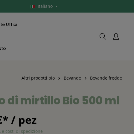
Italiano
e Uffici
sto
Altri prodotti bio
Bevande
Bevande fredde
 di mirtillo Bio 500 ml
€* / pez
A e costi di spedizione