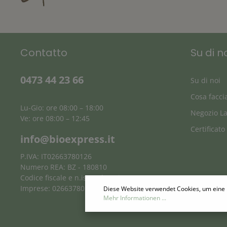
Contatto
Su di n
0473 44 23 66
Su di noi
Cosa facc
Lu-Gio: ore 08:00 – 18:00
Negozio L
Ve: ore 08:00 – 12:45
Certificato
info@bioexpress.it
P.IVA: IT02663780126
Numero REA: BZ - 180810
Codice fiscale e n.iscr. al Registro
Imprese: 02663780126
Diese Website verwendet Cookies, um eine 
Mehr Informationen ...