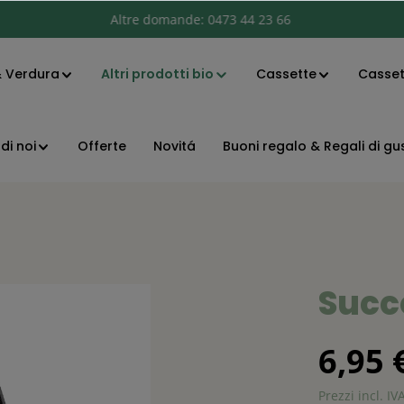
Altri prodotti bio
Altre domande:
0473 44 23 66
& Verdura
Cassette
Cassett
di noi
Offerte
Novitá
Buoni regalo & Regali di gu
Succo
6,95 
Prezzi incl. IV