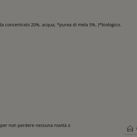
 da concentrato 20%, acqua, *purea di mela 5%. )*biologico.
ta per non perdere nessuna novità o
Indiri