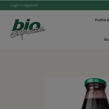
Login
o
registrati
Frutta 
Su 