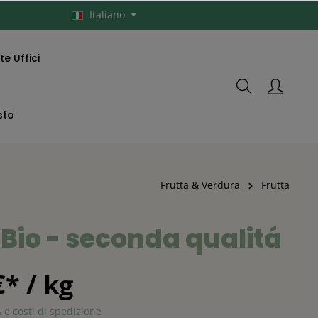
Italiano
e Uffici
sto
Frutta & Verdura
Frutta
Bio - seconda qualitá
€* / kg
A e costi di spedizione