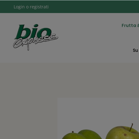
Frutta 
Login
o
registrati
Su 