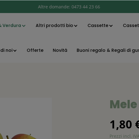
& Verdura
Altre domande:
0473 44 23 66
Altri prodotti bio
Cassette
Cassett
di noi
Offerte
Novitá
Buoni regalo & Regali di gu
Mele 
1,80 
Prezzi incl. IV