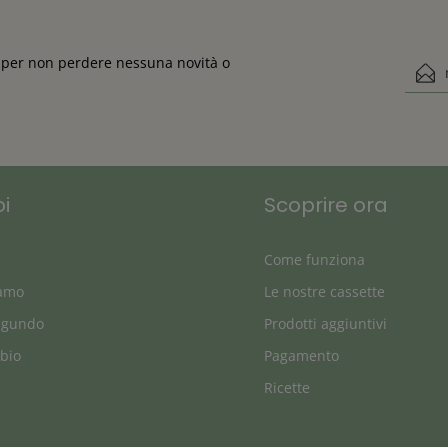
ta per non perdere nessuna novità o
Indiri
Questo s
Ho 
privacy
dis
oi
Scoprire ora
Come funziona
iamo
Le nostre cassette
agundo
Prodotti aggiuntivi
 bio
Pagamento
Ricette