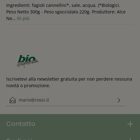
Ingredienti: fagioli cannellini*, sale, acqua. )*Biologici.
Peso Netto 300g - Peso sgocciolato 220g. Produttore: Alce
Ne…
Di più
Iscrivetevi alla newsletter gratuita per non perdere nessuna
novità o promozione.
Indirizzo e-mail*
Questo sito è protetto da reCAPTCHA e si applicano le Norme sulla
Ho preso visione delle
privacy e
di Google
Termini di servizio
.
disposizioni in materia di protezione dei dati personali
.
Contatto