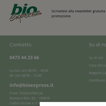
Iscrivetevi alla newsletter gratui
promozione.
Contatto
Su di n
0473 44 23 66
Su di noi
Cosa facc
Lu-Gio: ore 08:00 – 18:00
Negozio L
Ve: ore 08:00 – 12:45
Certificato
info@bioexpress.it
P.IVA: IT02663780126
Numero REA: BZ - 180810
Codice fiscale e n.iscr. al Registro