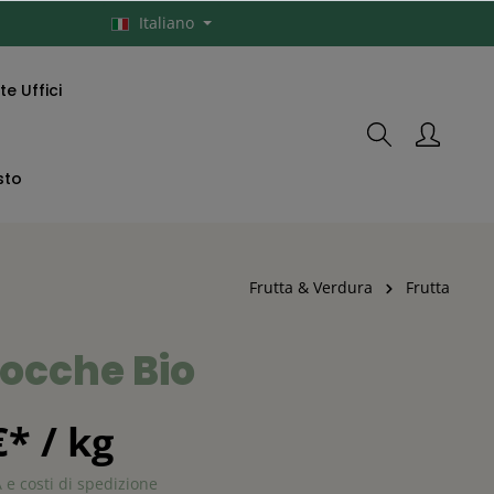
Italiano
e Uffici
sto
Frutta & Verdura
Frutta
cocche Bio
€* / kg
A e costi di spedizione