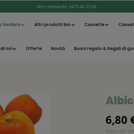
& Verdura
Altre domande:
0473 44 23 66
Altri prodotti bio
Cassette
Cassett
di noi
Offerte
Novitá
Buoni regalo & Regali di gu
Albi
6,80 
Prezzi incl. IV