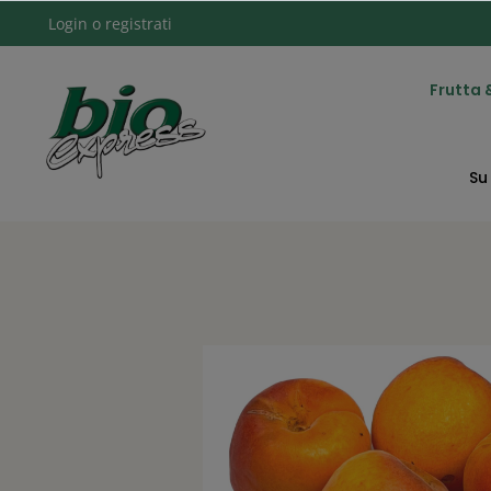
Frutta 
Login
o
registrati
Su 