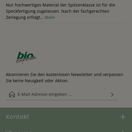
Nur hochwertiges Material der Spitzenklasse ist für die
Speckfertigung zugelassen. Nach der fachgerechten
Zerlegung erfolgt…
Mehr
Abonnieren Sie den kostenlosen Newsletter und verpassen
Sie keine Neuigkeit oder Aktion.
E-Mail-Adresse*
Diese Seite ist durch reCAPTCHA geschützt und es gelten die
Ich habe die
Datenschutzbestimmungen
zur Kenntnis genommen
Datenschutzrichtlinie
und
Nutzungsbedingungen
.
und die
AGB
gelesen und bin mit ihnen einverstanden.
Kontakt