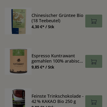
Chinesischer Grüntee Bio
(18 Teebeutel)
4,30 €* / Stk
Espresso Kuntrawant
gemahlen 100% arabisch
Bio 250 g
9,85 €* / Stk
Feinste Trinkschokolade -
42 % KAKAO Bio 250 g