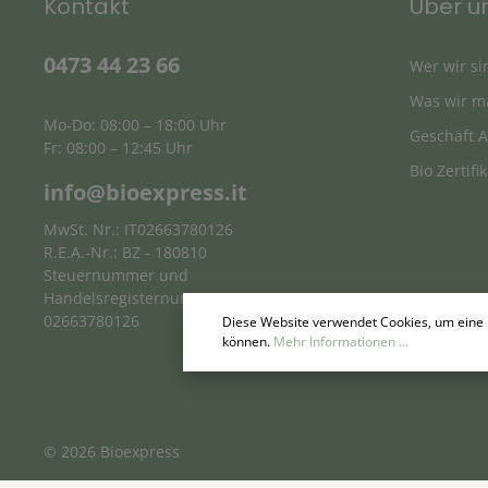
Kontakt
Über u
0473 44 23 66
Wer wir si
Was wir m
Mo-Do: 08:00 – 18:00 Uhr
Geschäft 
Fr: 08:00 – 12:45 Uhr
Bio Zertifik
info@bioexpress.it
MwSt. Nr.: IT02663780126
R.E.A.-Nr.: BZ - 180810
Steuernummer und
Handelsregisternummer:
02663780126
Diese Website verwendet Cookies, um eine 
können.
Mehr Informationen ...
© 2026 Bioexpress