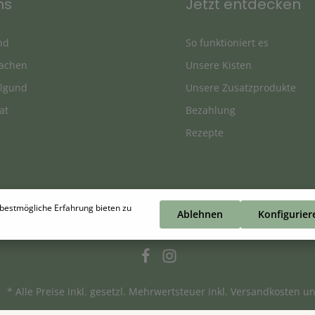
ns
Jetzt entdecken
nd
So funktioniert es
achen
Unsere Kisten
Algund
Unsere Zusatzprodukte
at
Bezahlung
Rezepte
bestmögliche Erfahrung bieten zu
Ablehnen
Konfigurier
* Alle Preise inkl. gesetzl. Mehrwertsteuer inkl.
Versandkosten
un