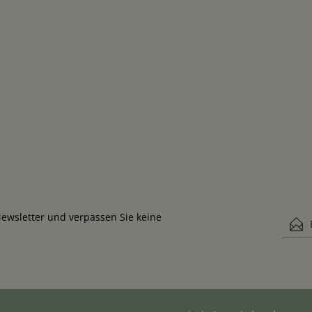
ewsletter und verpassen Sie keine
E-Mail
Diese Se
Ich
Datensch
und