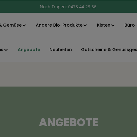
Noch Fragen:
0473 44 23 66
& Gemüse
Angebote
Andere Bio-Produkte
Kisten
Büro-
ns
Neuheiten
Gutscheine & Genussge
ANGEBOTE