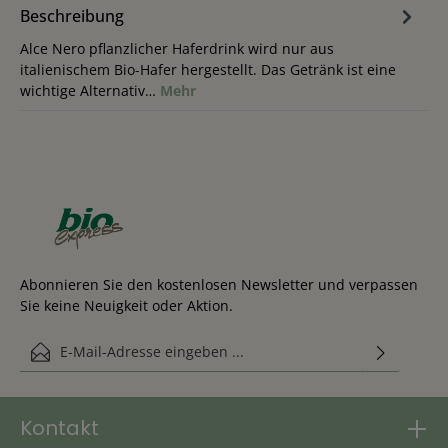
Beschreibung
Alce Nero pflanzlicher Haferdrink wird nur aus
italienischem Bio-Hafer hergestellt. Das Getränk ist eine
wichtige Alternativ…
Mehr
Abonnieren Sie den kostenlosen Newsletter und verpassen
Sie keine Neuigkeit oder Aktion.
E-Mail-Adresse*
Diese Seite ist durch reCAPTCHA geschützt und es gelten die
Ich habe die
Datenschutzbestimmungen
zur Kenntnis genommen
Datenschutzrichtlinie
und
Nutzungsbedingungen
.
und die
AGB
gelesen und bin mit ihnen einverstanden.
Kontakt