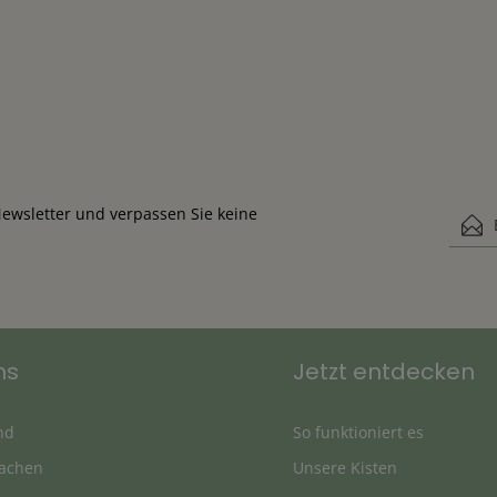
ewsletter und verpassen Sie keine
E-Mail
Diese Se
Ich
Datensch
und
ns
Jetzt entdecken
nd
So funktioniert es
achen
Unsere Kisten